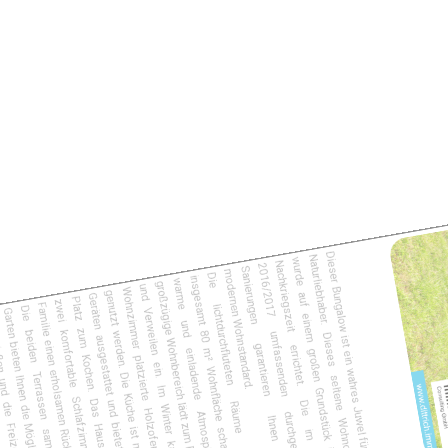
Dieser Bungalow ist ein wahres Juwel für alle
Naturliebhaber. Dieses seltene Wohnobjekt
wurde auf einem großen Grundstück in der
Nachkriegszeit errichtet. Die im Jahre
2016/2017 umfassenden durchgeführten
Sanierungen garantieren Ihnen einen
modernen Wohnstandard.
Die lichtdurchfluteten Räume mit ca.
insgesamt 80 m² Wohnfläche schaffen eine