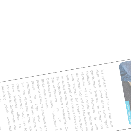
Das perfekte Domizil für ein Paar oder
einen Single bietet diese hervorragend
geschnittene Wohnung im Zentrum der
Nordstadt von Pforzheim. In dem
Wohnhaus mit 21 Parteien genießen Sie
die zentrale Lage und das Miteinander mit
Ihren Nachbarn. Sie können sich jedoch
jederzeit auch in Ihr eigenes kleines Reich
im Dachgeschoss zurückziehen.
Ein Highlight dieser komfortablen Zwei-
Zimmer-Wohnung ist die große