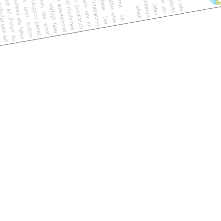
warme und einladende Atmosphäre. Der
großzügige Wohnbereich lädt zum Entspannen
und Verweilen ein. Im Winter kann der im
Wohnzimmer platzierte Holzofen zusätzlich
genutzt werden. Die Küche ist mit modernen
Geräten ausgestattet und bietet ausreichend
Platz zum Kochen. Das Haus verfügt über
zwei komfortable Schlafzimmer, die einer
Familie einen erholsamen Rückzugsort bietet.
Die beiden Terrassen samt dem großen
Garten bieten Ihnen die Möglichkeit, die Natur
zu genießen und die Freizeit im Freien zu
verbringen. Dieser Bungalow befindet sich auf
einem teilunterkellerten großen Grundstück
und bietet somit zusätzlichen Stauraum. Eine
Garage und Außenstellplätze stehen Ihnen
ebenfalls zur Verfügung.