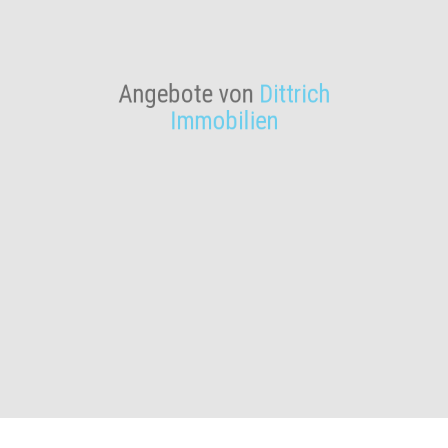
Angebote von
Dittrich
Immobilien
Wohnen im Grünen in
Pforzheim-West
*Provisionsfrei*