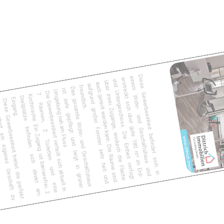
Diese Gewerbeeinheit befindet sich in
einem Wohn- und Geschäftshaus und
erstreckt sich über gute 180 m² im Erd-
und Untergeschoss. Die Einheit verfügt
über zwei Zugänge, wodurch die Fläche
auch geteilt werden kann. Die Räume sind
aufgrund großer Fenster sehr hell und
freundlich.
Das gesamte Wohn- und Geschäftshaus
ist sehr gepflegt und liegt in grüner
Umgebung nah am Fluss.