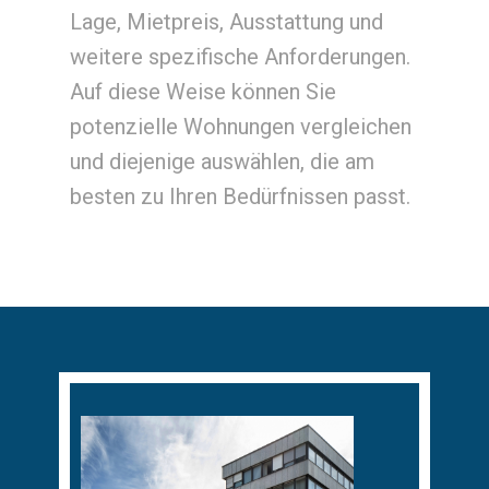
Lage, Mietpreis, Ausstattung und
weitere spezifische Anforderungen.
Auf diese Weise können Sie
potenzielle Wohnungen vergleichen
und diejenige auswählen, die am
besten zu Ihren Bedürfnissen passt.