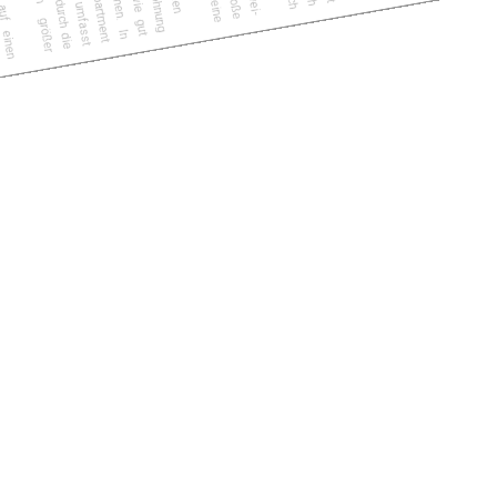
Dachterrasse, deren Privatsphäre keine
Blicke stören können.
Perfekter Schnitt für maximalen Nutzen
Neben der Lage einer Wohnung
entscheidet ihr Schnitt darüber, wie gut
Sie den Wohnraum nutzen können. In
dieser Beziehung lässt das Apartment
keine Wünsche offen! Es umfasst
kompakte 63 Quadratmeter, die durch die
Aufteilung jedoch wesentlich größer
erscheinen.
Die Eingangstür öffnet sich auf einen
kleinen Flur, der reichlich Platz für eine
Garderobe bietet. Von diesem
Eingangsbereich zweigt das
Schlafzimmer ebenso ab wie das
Badezimmer mit Badewanne und der
praktische große Abstellraum, der für